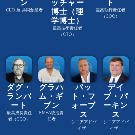
ン
ッチャー
ト
博士（理
CEO 兼 共同創業者
最高執行責任者
（COO）
学博士）
最高技術責任者
（CTO）
ダグ・
グラハ
パッ
デイ
ランバ
ム・ギ
ト・フ
ブ・パ
ート
ブン
ォーブ
ーキン
ス
ス
最高成長責任
EMEA統括責
者（CGO）
任者
シニアアドバ
シニアアドバ
イザー
イザー