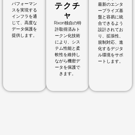
パフォーマン
テクチ
最新のエンタ
スを実現する
ープライズ基
ャ
インフラを通
盤と容易に統
じて、高度な
Rixon独自の特
合できるよう
データ保護を
許取得済みト
設計されてお
提供します。
ークン化技術
り、拡張性、
により、シス
規制対応、進
テム性能と柔
化するデジタ
軟性を維持し
ル環境をサポ
ながら機密デ
ートします。
ータを保護で
きます。